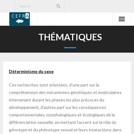
PRESENTATION
THÉMATIQUES
RECHERCHES
FORMATION
Déterminisme du sexe
COOPERATION
Ces recherches sont orientées, d’une part sur la
PUBLICATIONS
compréhension des mécanismes génétiques et moléculaires
intervenant durant les phases les plus précoces du
CERER-Pisciculture asbl
développement, d’autres part sur les conséquences
comportementales, morphologiques et écologiques de la
CONTACTS
différenciation sexuelle, en mettant l’accent sur le rôle du
génotype et du phénotype sexuel et leurs interactions dans