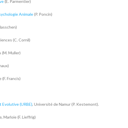
ive
(E. Parmentier)
sychologie Animale
(P. Poncin)
plasschen)
ences (C. Cornil)
 (M. Muller)
haux)
(F. Francis)
t Evolutive (URBE)
, Université de Namur (P. Kestemont).
 Marloie (F. Lieffrig)