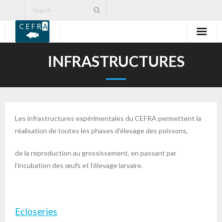
PRESENTATION
INFRASTRUCTURES
RECHERCHES
FORMATION
Les infrastructures expérimentales du CEFRA permettent la
COOPERATION
réalisation de toutes les phases d’élevage des poissons,
PUBLICATIONS
de la reproduction au grossissement, en passant par
l’incubation des œufs et l’élevage larvaire.
CERER-Pisciculture asbl
CONTACTS
Ecloseries