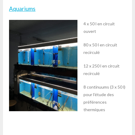
Aquariums
4 x
50 l en circuit
ouvert
80 x 50 l en circuit
recirculé
12 x 250 l en circuit
recirculé
8 continuums (3 x 50 l)
pour l’étude des
préférences
thermiques